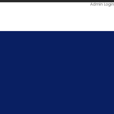
Admin Login
Mail Us @
ll Us On
478-299966
info.snsrkscollege@gmail.com