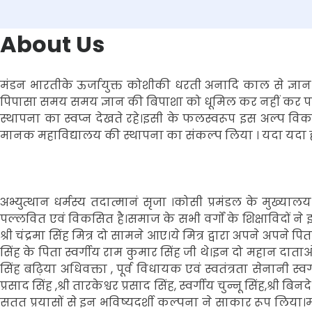
About Us
मंडन भारतीके ऊर्जायुक्त कोशीकी धरती अनादि काल से ज्ञान व
पिपासा समय समय ज्ञान की बिपाशा को धूमिल कर नहीं कर पाई
स्थापना का स्वप्न देखते रहे।इसी के फलस्वरूप इस अल्प विकसित 
मानक महाविद्यालय की स्थापना का संकल्प लिया । यदा यदा ही 
अभ्युत्थान धर्मस्य तदात्मानं सृजा ।कोसी प्रमंडल के मुख्या
पल्लवित एवं विकसित है।समाज के सभी वर्गों के शिक्षाविदों ने
श्री चंद्रमा सिंह मित्र दो सामने आए।ये मित्र द्वारा अपने अपने
सिंह के पिता स्वर्गीय राम कुमार सिंह जी थे।इन दो महान दाताओं क
सिंह बढ़िया अधिवक्ता , पूर्व विधायक एवं स्वतंत्रता सेनानी स्वर्गी
प्रसाद सिंह ,श्री तारकेश्वर प्रसाद सिंह, स्वर्गीय चुन्नू सिंह,श्र
सतत प्रयासों से इन भविष्यदर्शी कल्पना ने साकार रूप लिया।